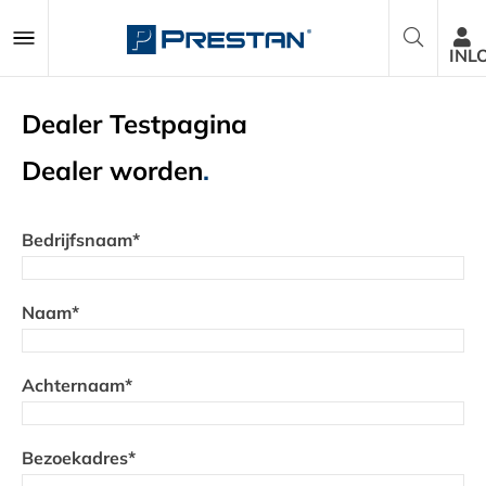
INL
Dealer Testpagina
Reanimatiepoppen
Dealer worden
.
AED Trainers
Bedrijfsnaam*
Pakketten
Naam*
Accessoires
Achternaam*
Onderdelen
Bezoekadres*
Over ons