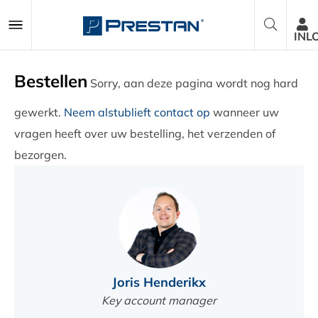
INL
Bestellen
Sorry, aan deze pagina wordt nog hard
Reanimatiepoppen
gewerkt.
Neem alstublieft contact op
wanneer uw
vragen heeft over uw bestelling, het verzenden of
AED Trainers
bezorgen.
Pakketten
Accessoires
Onderdelen
Joris Henderikx
Key account manager
Over ons