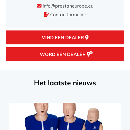
info@prestaneurope.eu
VIND EEN DEALER
Contactformulier
VIND EEN DEALER
WORD EEN DEALER
Het laatste nieuws