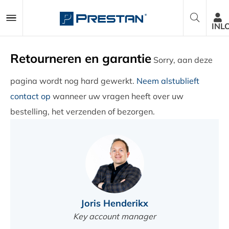
INL
Retourneren en garantie
Sorry, aan deze
Reanimatiepoppen
pagina wordt nog hard gewerkt.
Neem alstublieft
contact op
wanneer uw vragen heeft over uw
AED Trainers
bestelling, het verzenden of bezorgen.
Pakketten
Accessoires
Onderdelen
Joris Henderikx
Key account manager
Over ons