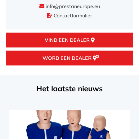
info@prestaneurope.eu
VIND EEN DEALER
Contactformulier
VIND EEN DEALER
WORD EEN DEALER
Het laatste nieuws