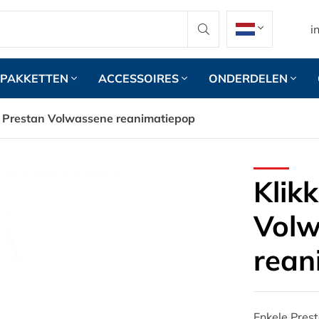
i
PAKKETTEN
ACCESSOIRES
ONDERDELEN
r Prestan Volwassene reanimatiepop
Klik
Volw
rean
Enkele Prest