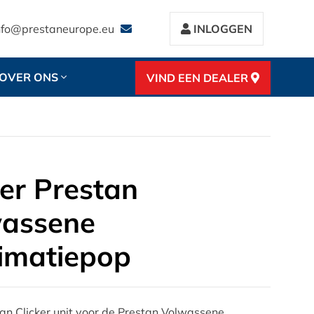
nfo@prestaneurope.eu
INLOGGEN
OVER ONS
VIND EEN DEALER
ker Prestan
assene
imatiepop
an Clicker unit voor de Prestan Volwassene