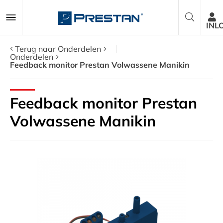
INL
Terug naar Onderdelen
Onderdelen
Feedback monitor Prestan Volwassene Manikin
Reanimatiepoppen
Feedback monitor Prestan
AED Trainers
Volwassene Manikin
Pakketten
Accessoires
Onderdelen
Over ons