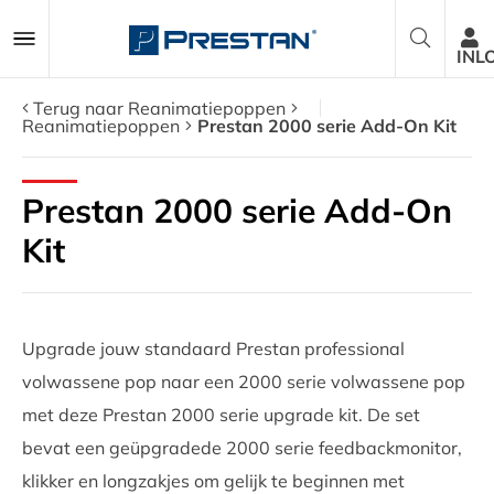
INL
Terug naar Reanimatiepoppen
Reanimatiepoppen
Prestan 2000 serie Add-On Kit
Reanimatiepoppen
Prestan 2000 serie Add-On
AED Trainers
Kit
Pakketten
Upgrade jouw standaard Prestan professional
Accessoires
volwassene pop naar een 2000 serie volwassene pop
met deze Prestan 2000 serie upgrade kit. De set
Onderdelen
bevat een geüpgradede 2000 serie feedbackmonitor,
Over ons
klikker en longzakjes om gelijk te beginnen met