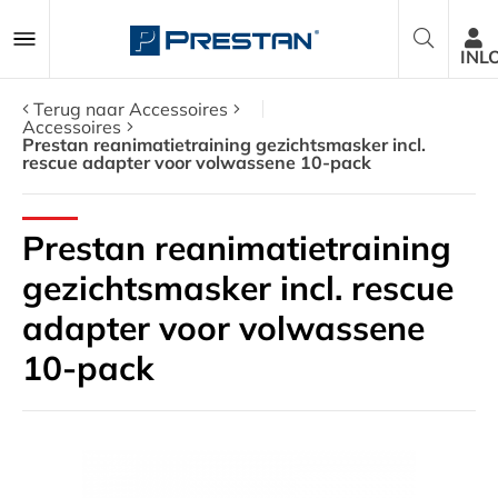
INL
Terug naar Accessoires
Accessoires
Prestan reanimatietraining gezichtsmasker incl.
rescue adapter voor volwassene 10-pack
Reanimatiepoppen
AED Trainers
Prestan reanimatietraining
gezichtsmasker incl. rescue
Pakketten
adapter voor volwassene
Accessoires
10-pack
Onderdelen
Over ons