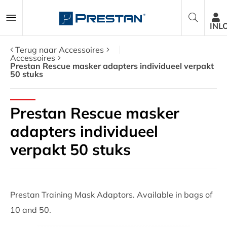
INL
Terug naar Accessoires
Accessoires
Prestan Rescue masker adapters individueel verpakt
50 stuks
Reanimatiepoppen
AED Trainers
Prestan Rescue masker
adapters individueel
Pakketten
verpakt 50 stuks
Accessoires
Onderdelen
Prestan Training Mask Adaptors. Available in bags of
10 and 50.
Over ons