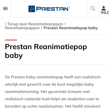
INL
Terug naar Reanimatiepoppen
Reanimatiepoppen
Prestan Reanimatiepop baby
Reanimatiepoppen
Prestan Reanimatiepop
AED Trainers
baby
Pakketten
De Prestan baby reanimatiepop heeft een realistisch
Accessoires
uiterlijk and gewicht voor de best mogelijke baby
reanimatietraining. Het gevormde lichaam met
Onderdelen
realistisch voelende huid helpt om studenten voor te
Over ons
bereiden op echte noodsituaties. Het hoofd simuleert