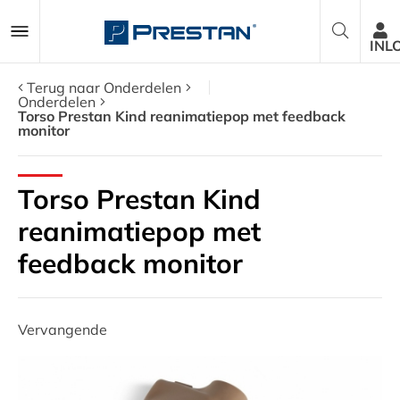
INL
Terug naar Onderdelen
Onderdelen
Torso Prestan Kind reanimatiepop met feedback
monitor
Reanimatiepoppen
AED Trainers
Torso Prestan Kind
reanimatiepop met
Pakketten
feedback monitor
Accessoires
Vervangende
Onderdelen
Over ons